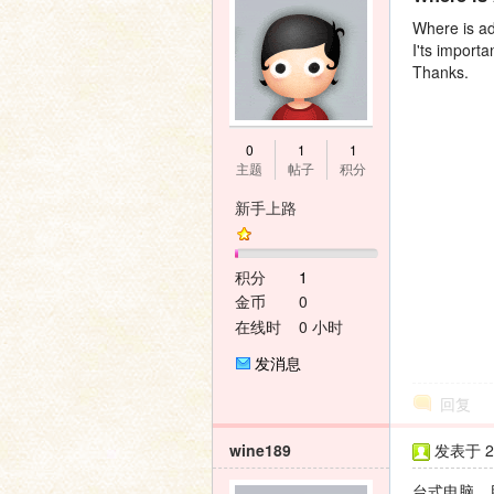
Where is a
I'ts importa
Thanks.
神
0
1
1
主题
帖子
积分
新手上路
积分
1
金币
0
在线时
0 小时
间
之
发消息
回复
wine189
发表于 20
台式电脑，