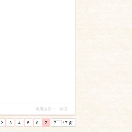
使用道具
举报
2
3
4
5
6
7
/ 7 页