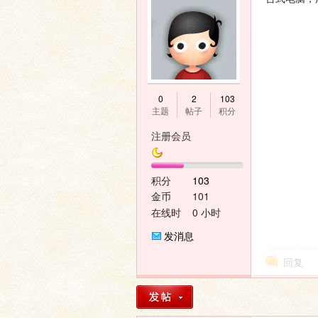
家
0
2
103
主题
帖子
积分
注册会员
积分
103
论
金币
101
在线时
0 小时
间
发消息
回复