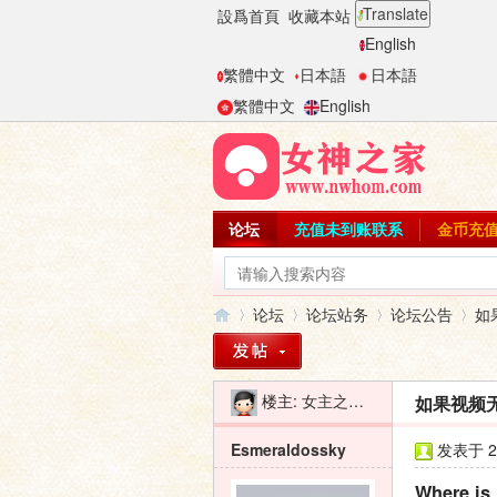
Translate
設爲首頁
收藏本站
English
繁體中文
日本語
日本語
繁體中文
English
论坛
充值未到账联系
金币充
论坛
论坛站务
论坛公告
如
楼主:
女主之家-二麻子
如果视频无
女
»
›
›
›
Esmeraldossky
发表于 20
Where is