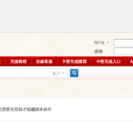
用戶名
密碼
值
充值教程
在線客服
卡密充值購買
卡密充值入口
帖子
搜
索
您需要先登錄才能繼續本操作