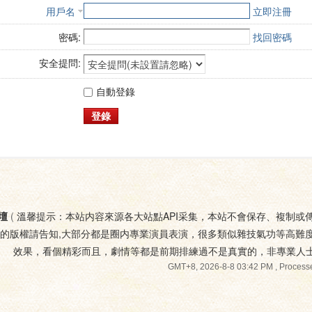
用戶名
立即注冊
密碼:
找回密碼
安全提問:
自動登錄
登錄
壇
(
溫馨提示：本站内容來源各大站點API采集，本站不會保存、複制或
您的版權請告知,大部分都是圈内專業演員表演，很多類似雜技氣功等高難
效果，看個精彩而且，劇情等都是前期排練過不是真實的，非專業人
GMT+8, 2026-8-8 03:42 PM
, Processe