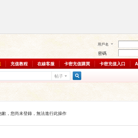
用戶名
密碼
值
充值教程
在線客服
卡密充值購買
卡密充值入口
帖子
搜
索
抱歉，您尚未登錄，無法進行此操作