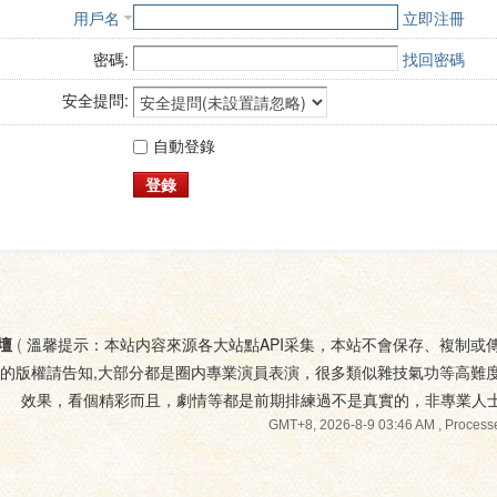
用戶名
立即注冊
密碼:
找回密碼
安全提問:
自動登錄
登錄
壇
(
溫馨提示：本站内容來源各大站點API采集，本站不會保存、複制或
您的版權請告知,大部分都是圈内專業演員表演，很多類似雜技氣功等高難
效果，看個精彩而且，劇情等都是前期排練過不是真實的，非專業人
GMT+8, 2026-8-9 03:46 AM
, Processe