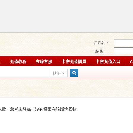
用戶名
密碼
值
充值教程
在線客服
卡密充值購買
卡密充值入口
帖子
搜
索
抱歉，您尚未登錄，沒有權限在該版塊回帖