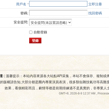
用戶名
立即注冊
密碼:
找回密碼
安全提問:
自動登錄
登錄
壇
(
溫馨提示：本站内容來源各大站點API采集，本站不會保存、複制或
您的版權請告知,大部分都是圈内專業演員表演，很多類似雜技氣功等高難
效果，看個精彩而且，劇情等都是前期排練過不是真實的，非專業人
GMT+8, 2026-8-9 12:37 AM
, Processe